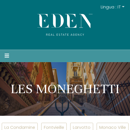
Lingua : IT
LES MONEGHETTI
La Condamine
Fontvieille
Larvotto
Monaco Ville